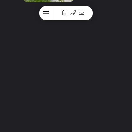
Private Guiding
täglich auf Anfrage,
Gruppen bis 8 Personen
exkl. Bike
€
70,00 / h
Hüttentour