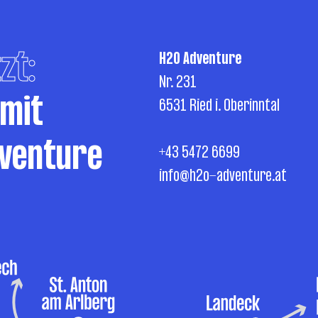
zt:
H2O Adventure
Nr. 231
 mit
6531 Ried i. Oberinntal
venture
+43 5472 6699
info@h2o-adventure.at