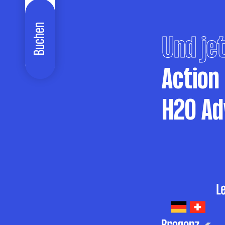
Buchen
Und jet
Action
H2O Ad