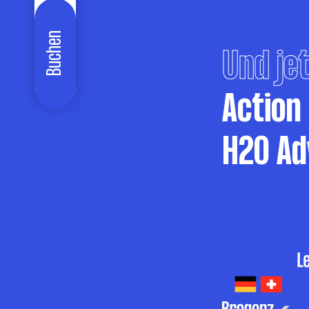
Buchen
Und jet
Action
H2O Ad