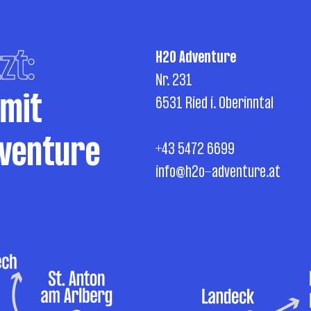
zt:
H2O Adventure
Nr. 231
 mit
6531 Ried i. Oberinntal
venture
+43 5472 6699
info@h2o-adventure.at