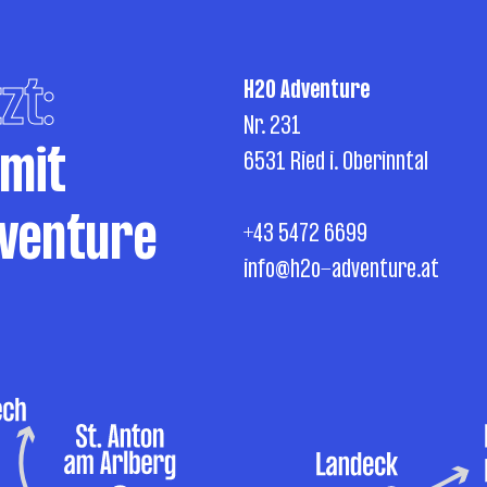
zt:
H2O Adventure
Nr. 231
 mit
6531 Ried i. Oberinntal
venture
+43 5472 6699
info@h2o-adventure.at