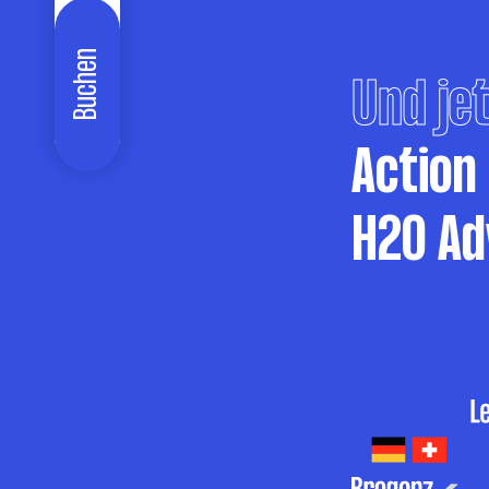
Buchen
Und jet
Action
H2O Ad