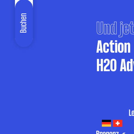
Buchen
Und jet
Action
H2O Ad