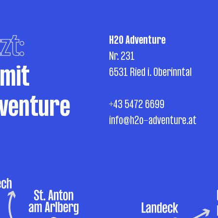
zt:
H2O Adventure
Nr. 231
 mit
6531 Ried i. Oberinntal
venture
+43 5472 6699
info@h2o-adventure.at