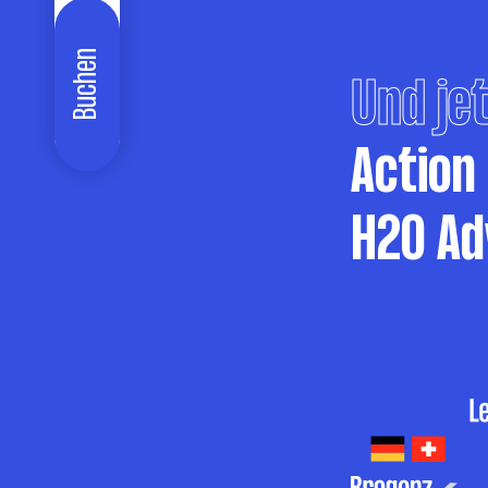
Buchen
Und jet
Action
H2O Ad