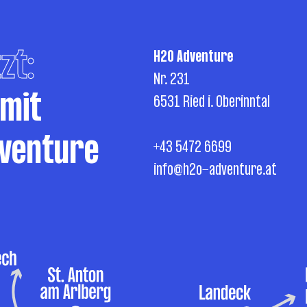
zt:
H2O Adventure
Nr. 231
 mit
6531 Ried i. Oberinntal
venture
+43 5472 6699
info@h2o-adventure.at