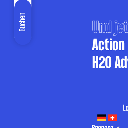
Buchen
Und jet
Action
H2O Ad