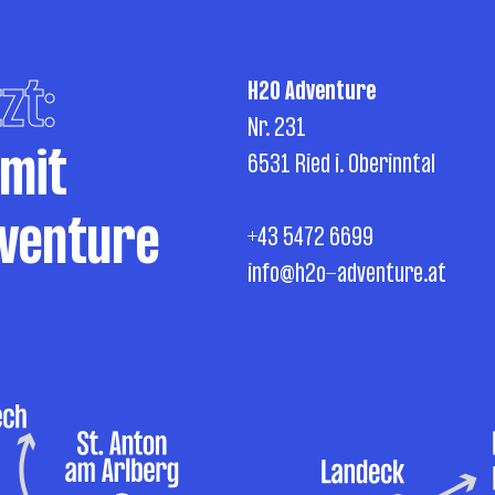
zt:
H2O Adventure
Nr. 231
 mit
6531 Ried i. Oberinntal
venture
+43 5472 6699
info@h2o-adventure.at