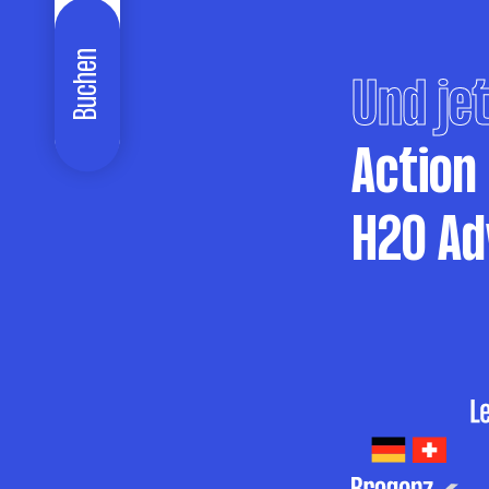
Buchen
Und jet
Action
H2O Ad