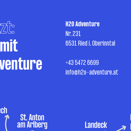
zt:
H2O Adventure
Nr. 231
 mit
6531 Ried i. Oberinntal
venture
+43 5472 6699
info@h2o-adventure.at