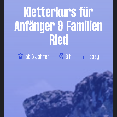
Kletterkurs für
Anfänger & Familien
Ried
ab 6 Jahren
3 h
easy